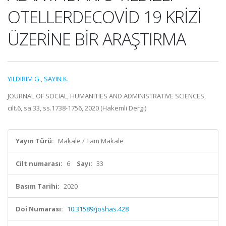
OTELLERDECOVİD 19 KRİZİ
ÜZERİNE BİR ARAŞTIRMA
YILDIRIM G.
,
SAYIN K.
JOURNAL OF SOCIAL, HUMANITIES AND ADMINISTRATIVE SCIENCES,
cilt.6, sa.33, ss.1738-1756, 2020 (Hakemli Dergi)
Yayın Türü:
Makale / Tam Makale
Cilt numarası:
6
Sayı:
33
Basım Tarihi:
2020
Doi Numarası:
10.31589/joshas.428