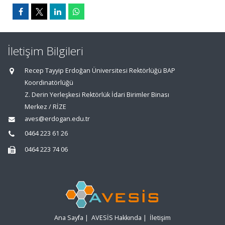
İletişim Bilgileri
Recep Tayyip Erdoğan Üniversitesi Rektörlüğü BAP
Koordinatörlüğü
Z. Derin Yerleşkesi Rektörlük İdari Birimler Binası
Merkez / RİZE
aves@erdogan.edu.tr
0464 223 61 26
0464 223 74 06
Ana Sayfa
|
AVESİS Hakkında
|
İletişim