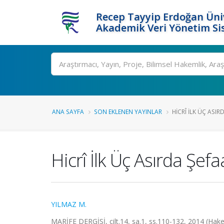
Recep Tayyip Erdoğan Üniv
Akademik Veri Yönetim Si
Ara
ANA SAYFA
SON EKLENEN YAYINLAR
HICRÎ İLK ÜÇ ASIRD
Hicrî İlk Üç Asırda Şefaat
YILMAZ M.
MARİFE DERGİSİ, cilt.14, sa.1, ss.110-132, 2014 (Hake