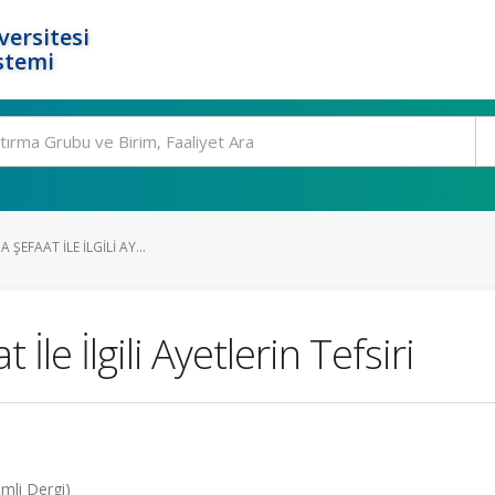
ersitesi
stemi
A ŞEFAAT İLE İLGILI AY...
 İle İlgili Ayetlerin Tefsiri
mli Dergi)