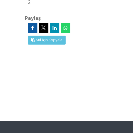
2
Paylaş
Atıf İçin Kopyala