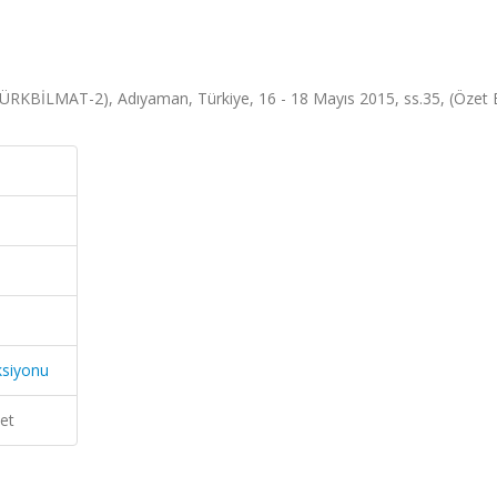
RKBİLMAT-2), Adıyaman, Türkiye, 16 - 18 Mayıs 2015, ss.35, (Özet Bi
ksiyonu
et