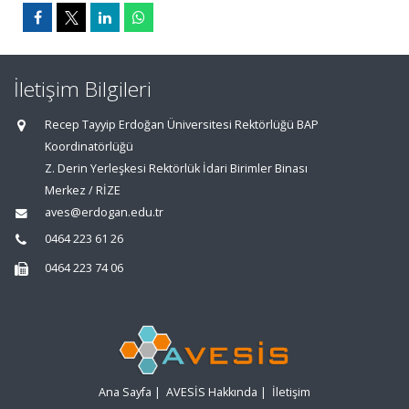
İletişim Bilgileri
Recep Tayyip Erdoğan Üniversitesi Rektörlüğü BAP
Koordinatörlüğü
Z. Derin Yerleşkesi Rektörlük İdari Birimler Binası
Merkez / RİZE
aves@erdogan.edu.tr
0464 223 61 26
0464 223 74 06
Ana Sayfa
|
AVESİS Hakkında
|
İletişim