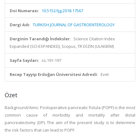
Doi Numarası:
10.5152/tjg.2018.17567
Dergi Adı:
TURKISH JOURNAL OF GASTROENTEROLOGY
Derginin Tarandığı İndeksler:
Science Citation Index
Expanded (SCI-EXPANDED), Scopus, TR DİZİN (ULAKBİM)
Sayfa Sayıları:
ss.191-197
Recep Tayyip Erdoğan Üniversitesi Adresli:
Evet
Özet
Background/Aims: Postoperative pancreatic fistula (POPF) is the most
common cause of morbidity and mortality after distal
pancreatectomy (DP). The aim of the present study is to determine
the risk factors that can lead to POPF.