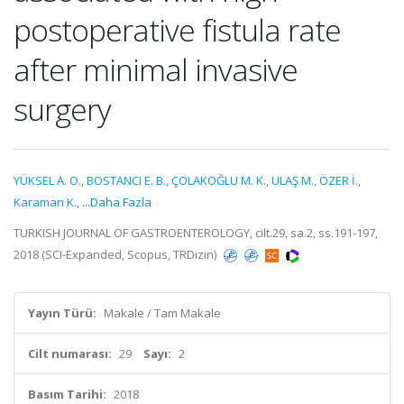
postoperative fistula rate
after minimal invasive
surgery
YÜKSEL A. O.
,
BOSTANCI E. B.
,
ÇOLAKOĞLU M. K.
,
ULAŞ M.
,
ÖZER İ.
,
Karaman K.
,
...Daha Fazla
TURKISH JOURNAL OF GASTROENTEROLOGY, cilt.29, sa.2, ss.191-197,
2018 (SCI-Expanded, Scopus, TRDizin)
Yayın Türü:
Makale / Tam Makale
Cilt numarası:
29
Sayı:
2
Basım Tarihi:
2018