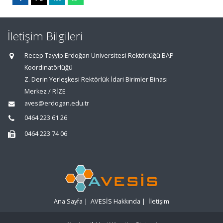
İletişim Bilgileri
Recep Tayyip Erdoğan Üniversitesi Rektörlüğü BAP
Koordinatörlüğü
Z. Derin Yerleşkesi Rektörlük İdari Birimler Binası
Merkez / RİZE
aves@erdogan.edu.tr
0464 223 61 26
0464 223 74 06
Ana Sayfa
|
AVESİS Hakkında
|
İletişim