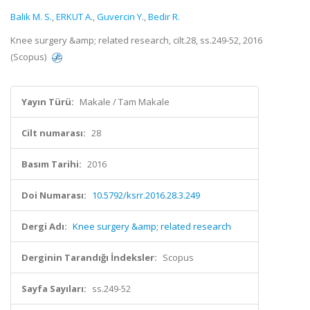
Balik M. S.
,
ERKUT A.
,
Guvercin Y.
,
Bedir R.
Knee surgery &amp; related research, cilt.28, ss.249-52, 2016
(Scopus)
Yayın Türü:
Makale / Tam Makale
Cilt numarası:
28
Basım Tarihi:
2016
Doi Numarası:
10.5792/ksrr.2016.28.3.249
Dergi Adı:
Knee surgery &amp; related research
Derginin Tarandığı İndeksler:
Scopus
Sayfa Sayıları:
ss.249-52