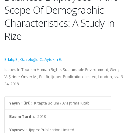
Scope Of Demographic
Characteristics: A Study in
Rize
Erkılıç E.
,
Gazeloğlu C.
,
Aytekin E.
Issues In Tourısm Human Rıghts Sustaınable Envıronment, Genç
V.,Şiriner Önver M., Editör, Ijopec Publication Limited, London, ss.19-
34, 2018
Yayın Türü:
Kitapta Bölüm / Araştırma Kitabı
Basım Tarihi:
2018
Yayınevi:
Ijopec Publication Limited