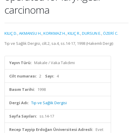
carcinoma
KILIÇ D.
,
AKMANSU H.
,
KORKMAZ H.
,
KILIÇ R.
,
DURSUN E.
,
ÖZERİ C.
Tıp ve Sağlık Dergisi, cilt.2, sa.4, ss.14-17, 1998 (Hakemli Dergi)
Yayın Türü:
Makale / Vaka Takdimi
Cilt numarası:
2
Sayı:
4
Basım Tarihi:
1998
Dergi Adı:
Tıp ve Sağlık Dergisi
Sayfa Sayıları:
ss.14-17
Recep Tayyip Erdoğan Üniversitesi Adresli:
Evet