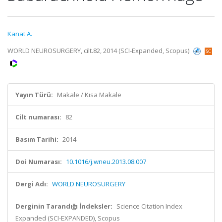
Kanat A.
WORLD NEUROSURGERY, cilt.82, 2014 (SCI-Expanded, Scopus)
Yayın Türü:
Makale / Kısa Makale
Cilt numarası:
82
Basım Tarihi:
2014
Doi Numarası:
10.1016/j.wneu.2013.08.007
Dergi Adı:
WORLD NEUROSURGERY
Derginin Tarandığı İndeksler:
Science Citation Index
Expanded (SCI-EXPANDED), Scopus