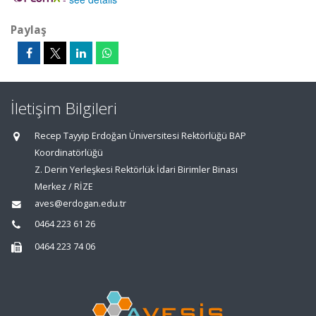
Paylaş
İletişim Bilgileri
Recep Tayyip Erdoğan Üniversitesi Rektörlüğü BAP
Koordinatörlüğü
Z. Derin Yerleşkesi Rektörlük İdari Birimler Binası
Merkez / RİZE
aves@erdogan.edu.tr
0464 223 61 26
0464 223 74 06