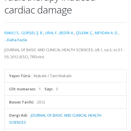
cardiac damage
RAKICI S.
,
GÜRSEL Ş. B.
,
URAL F.
,
BEDİR A.
,
ÇELENK Ç.
,
MEYDAN A. D.
,
...Daha Fazla
JOURNAL OF BASIC AND CLINICAL HEALTH SCIENCES, cilt.1, sa.3, ss.51-
59, 2012 (ESCI, TRDizin)
Yayın Türü:
Makale / Tam Makale
Cilt numarası:
1
Sayı:
3
Basım Tarihi:
2012
Dergi Adı:
JOURNAL OF BASIC AND CLINICAL HEALTH
SCIENCES