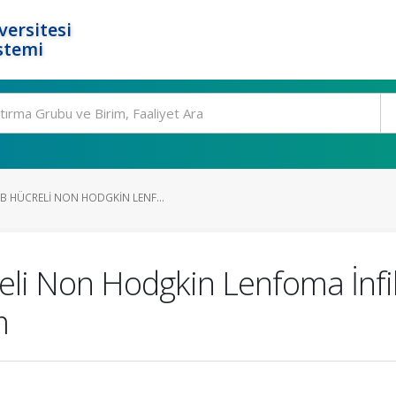
ersitesi
stemi
 HÜCRELI NON HODGKIN LENF...
li Non Hodgkin Lenfoma İnfi
m