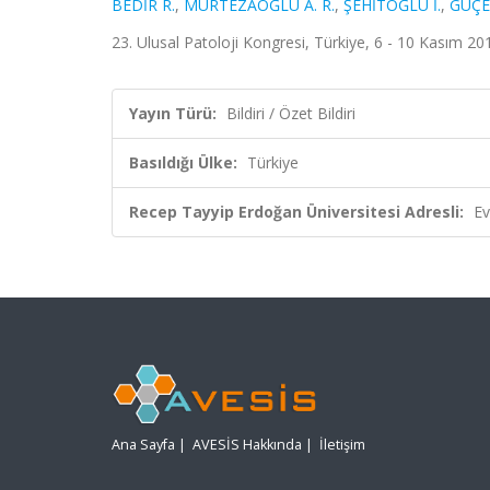
BEDİR R.
,
MÜRTEZAOĞLU A. R.
,
ŞEHİTOĞLU İ.
,
GÜÇE
23. Ulusal Patoloji Kongresi, Türkiye, 6 - 10 Kasım 2013
Yayın Türü:
Bildiri / Özet Bildiri
Basıldığı Ülke:
Türkiye
Recep Tayyip Erdoğan Üniversitesi Adresli:
Ev
Ana Sayfa
|
AVESİS Hakkında
|
İletişim