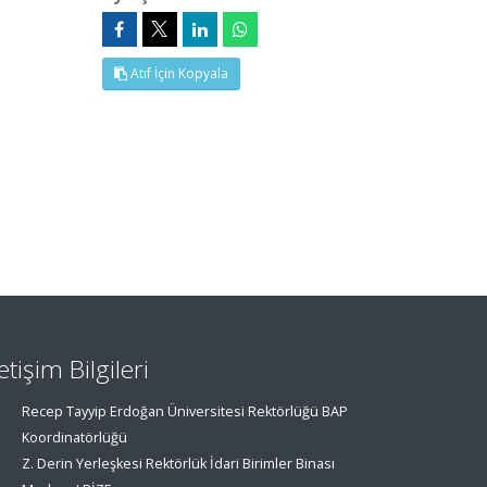
Atıf İçin Kopyala
letişim Bilgileri
Recep Tayyip Erdoğan Üniversitesi Rektörlüğü BAP
Koordinatörlüğü
Z. Derin Yerleşkesi Rektörlük İdari Birimler Binası