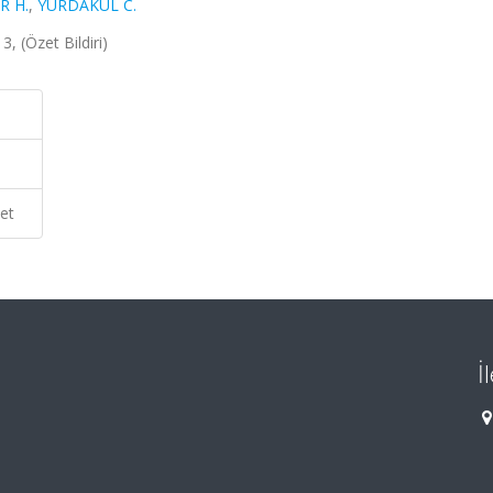
R H.
,
YURDAKUL C.
, (Özet Bildiri)
et
İ