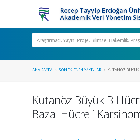
Recep Tayyip Erdoğan Üniv
Akademik Veri Yönetim Si
Ara
ANA SAYFA
SON EKLENEN YAYINLAR
KUTANÖZ BÜYÜK B
Kutanöz Büyük B Hücre
Bazal Hücreli Karsino