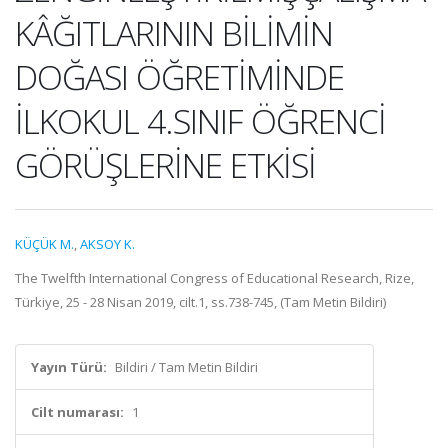
KÂĞITLARININ BİLİMİN
DOĞASI ÖĞRETİMİNDE
İLKOKUL 4.SINIF ÖĞRENCİ
GÖRÜŞLERİNE ETKİSİ
KÜÇÜK M.
,
AKSOY K.
The Twelfth International Congress of Educational Research, Rize,
Türkiye, 25 - 28 Nisan 2019, cilt.1, ss.738-745, (Tam Metin Bildiri)
Yayın Türü:
Bildiri / Tam Metin Bildiri
Cilt numarası:
1