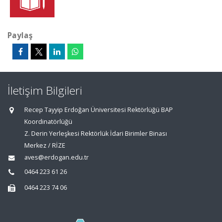
Paylaş
İletişim Bilgileri
Recep Tayyip Erdoğan Üniversitesi Rektörlüğü BAP
Koordinatörlüğü
Z. Derin Yerleşkesi Rektörlük İdari Birimler Binası
Merkez / RİZE
aves@erdogan.edu.tr
0464 223 61 26
0464 223 74 06