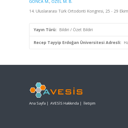
GONCA M.
,
ÖZEL M. B.
14. Uluslararası Türk Ortodonti Kongresi, 25 - 29 Ekim 
Yayın Türü:
Bildiri / Özet Bildiri
Recep Tayyip Erdoğan Üniversitesi Adresli:
Ha
Ana Sayfa
|
AVESİS Hakkında
|
İletişim