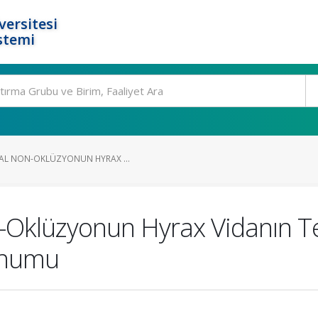
ersitesi
stemi
KAL NON-OKLÜZYONUN HYRAX ...
n-Oklüzyonun Hyrax Vidanın T
unumu