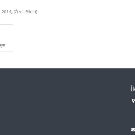
2014, (Özet Bildiri)
yır
İ