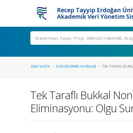
Recep Tayyip Erdoğan Üniv
Akademik Veri Yönetim Si
Ara
ANA SAYFA
SON EKLENEN YAYINLAR
TEK TARAFLI BUK
Tek Taraflı Bukkal No
Eliminasyonu: Olgu S