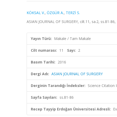
KÖKSAL V.
,
ÖZGÜR A.
,
TERZİ S.
ASIAN JOURNAL OF SURGERY, cilt.11, sa.2, ss.81-86,
Yayın Türü:
Makale / Tam Makale
Cilt numarası:
11
Sayı:
2
Basım Tarihi:
2016
Dergi Adı:
ASIAN JOURNAL OF SURGERY
Derginin Tarandığı İndeksler:
Science Citation
Sayfa Sayıları:
ss.81-86
Recep Tayyip Erdoğan Üniversitesi Adresli:
Ev