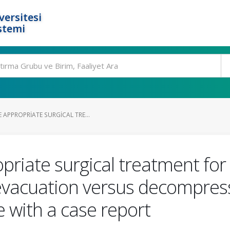
ersitesi
stemi
APPROPRIATE SURGICAL TRE...
riate surgical treatment for 
vacuation versus decompress
e with a case report