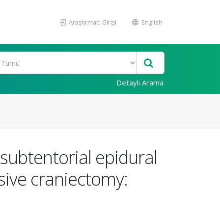
Araştırmacı Girişi
English
Detaylı Arama
subtentorial epidural
ive craniectomy: