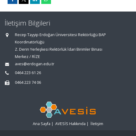
İletişim Bilgileri
Recep Tayyip Erdoğan Üniversitesi Rektörlüğü BAP
Koordinatörlüğü
Z. Derin Yerleşkesi Rektörlük İdari Birimler Binası
Merkez / RİZE
aves@erdogan.edu.tr
0464 223 61 26
0464 223 74 06
Ana Sayfa
|
AVESİS Hakkında
|
İletişim