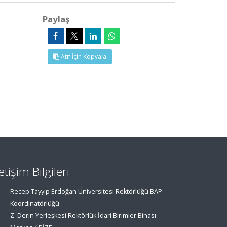
Paylaş
Atıf İçin Kopyala
letişim Bilgileri
Recep Tayyip Erdoğan Üniversitesi Rektörlüğü BAP
Koordinatörlüğü
Z. Derin Yerleşkesi Rektörlük İdari Birimler Binası