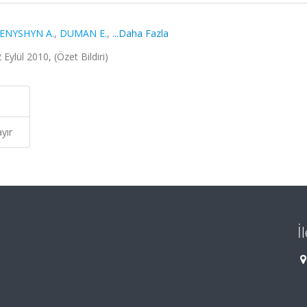
ENYSHYN A.
,
DUMAN E.
,
...Daha Fazla
ylül 2010, (Özet Bildiri)
yır
İ