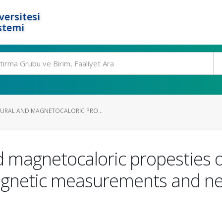
ersitesi
stemi
RAL AND MAGNETOCALORIC PRO...
 magnetocaloric propesties o
etic measurements and neut