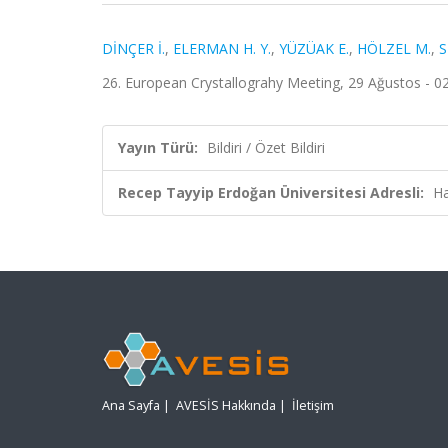
DİNÇER İ.
,
ELERMAN H. Y.
,
YÜZÜAK E.
,
HÖLZEL M.
,
S
26. European Crystallograhy Meeting, 29 Ağustos - 02 E
Yayın Türü:
Bildiri / Özet Bildiri
Recep Tayyip Erdoğan Üniversitesi Adresli:
Ha
Ana Sayfa
|
AVESİS Hakkında
|
İletişim