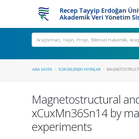
Recep Tayyip Erdoğan Üniv
Akademik Veri Yönetim Si
Ara
ANA SAYFA
SON EKLENEN YAYINLAR
MAGNETOSTRUCTU
Magnetostructural and
xCuxMn36Sn14 by magn
experiments