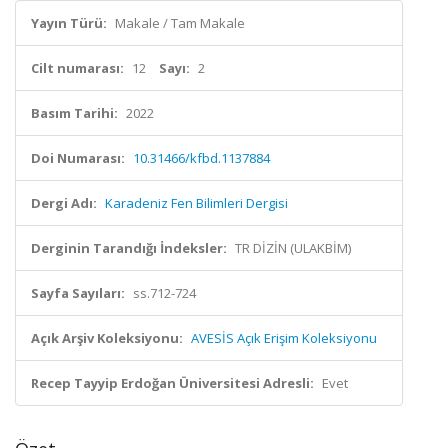
Yayın Türü:
Makale / Tam Makale
Cilt numarası:
12
Sayı:
2
Basım Tarihi:
2022
Doi Numarası:
10.31466/kfbd.1137884
Dergi Adı:
Karadeniz Fen Bilimleri Dergisi
Derginin Tarandığı İndeksler:
TR DİZİN (ULAKBİM)
Sayfa Sayıları:
ss.712-724
Açık Arşiv Koleksiyonu:
AVESİS Açık Erişim Koleksiyonu
Recep Tayyip Erdoğan Üniversitesi Adresli:
Evet