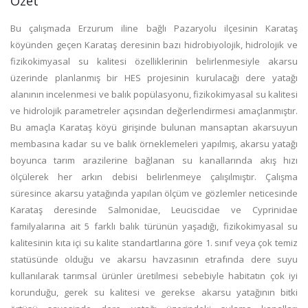
Özet
Bu çalışmada Erzurum iline bağlı Pazaryolu ilçesinin Karataş
köyünden geçen Karataş deresinin bazı hidrobiyolojik, hidrolojik ve
fizikokimyasal su kalitesi özelliklerinin belirlenmesiyle akarsu
üzerinde planlanmış bir HES projesinin kurulacağı dere yatağı
alanının incelenmesi ve balık popülasyonu, fizikokimyasal su kalitesi
ve hidrolojik parametreler açısından değerlendirmesi amaçlanmıştır.
Bu amaçla Karataş köyü girişinde bulunan mansaptan akarsuyun
membasına kadar su ve balık örneklemeleri yapılmış, akarsu yatağı
boyunca tarım arazilerine bağlanan su kanallarında akış hızı
ölçülerek her arkın debisi belirlenmeye çalışılmıştır. Çalışma
süresince akarsu yatağında yapılan ölçüm ve gözlemler neticesinde
Karataş deresinde Salmonidae, Leuciscidae ve Cyprinidae
familyalarına ait 5 farklı balık türünün yaşadığı, fizikokimyasal su
kalitesinin kıta içi su kalite standartlarına göre 1. sınıf veya çok temiz
statüsünde olduğu ve akarsu havzasının etrafında dere suyu
kullanılarak tarımsal ürünler üretilmesi sebebiyle habitatın çok iyi
korunduğu, gerek su kalitesi ve gerekse akarsu yatağının bitki