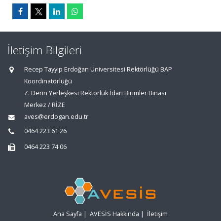
İletişim Bilgileri
Recep Tayyip Erdoğan Üniversitesi Rektörlüğü BAP
Koordinatörlüğü
Z. Derin Yerleşkesi Rektörlük İdari Birimler Binası
Merkez / RİZE
aves@erdogan.edu.tr
0464 223 61 26
0464 223 74 06
Ana Sayfa
|
AVESİS Hakkında
|
İletişim