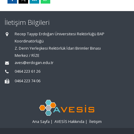
İletişim Bilgileri
Recep Tayyip Erdoğan Üniversitesi Rektörlüğü BAP
Koordinatörlüğü
Z. Derin Yerleşkesi Rektörlük İdari Birimler Binası
Merkez / RİZE
aves@erdogan.edu.tr
0464 223 61 26
0464 223 74 06
Ana Sayfa
|
AVESİS Hakkında
|
İletişim