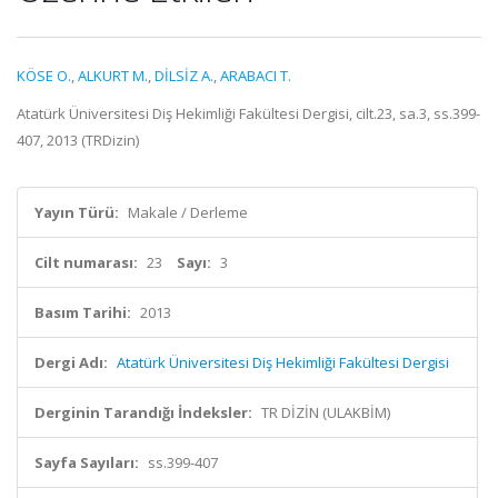
KÖSE O.
,
ALKURT M.
,
DİLSİZ A.
,
ARABACI T.
Atatürk Üniversitesi Diş Hekimliği Fakültesi Dergisi, cilt.23, sa.3, ss.399-
407, 2013 (TRDizin)
Yayın Türü:
Makale / Derleme
Cilt numarası:
23
Sayı:
3
Basım Tarihi:
2013
Dergi Adı:
Atatürk Üniversitesi Diş Hekimliği Fakültesi Dergisi
Derginin Tarandığı İndeksler:
TR DİZİN (ULAKBİM)
Sayfa Sayıları:
ss.399-407