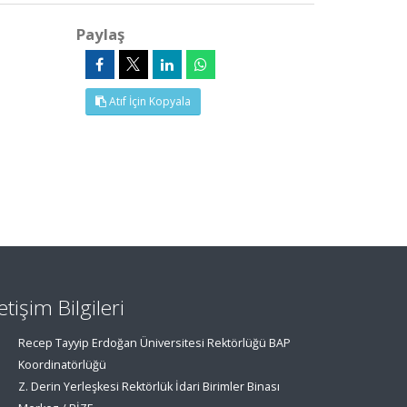
Paylaş
Atıf İçin Kopyala
letişim Bilgileri
Recep Tayyip Erdoğan Üniversitesi Rektörlüğü BAP
Koordinatörlüğü
Z. Derin Yerleşkesi Rektörlük İdari Birimler Binası