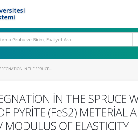
ersitesi
stemi
PREGNATİON İN THE SPRUCE...
EGNATİON İN THE SPRUCE W
) OF PYRİTE (FeS2) METERİAL
 MODULUS OF ELASTICITY