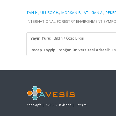
TAN H.
,
ULUSOY H.
,
MORKAN B.
,
ATILGAN A.
,
PEKER
INTERNATIONAL FORESTRY ENVIRONMENT SYMPOSIUM, 
Yayın Türü:
Bildiri / Özet Bildiri
Recep Tayyip Erdoğan Üniversitesi Adresli:
Ev
Ana Sayfa
|
AVESİS Hakkında
|
İletişim