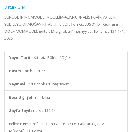
Öztürk G. M.
ŞURƏDDİN MƏMMƏDLİ MÜƏLLİM-ALİM-JURNALİST-ŞAİR 70 İLLİK
YUBİLEYƏ ƏRMƏĞAN KİTABI, Prof. Dr. İlkin GULUSOY,Dr. Gülnara
QOCA MƏMMƏDLİ, Editör, Mtsignobari” nəşriyyatı, Tbilisi, ss.134-141,
2026
Yayın Türü:
Kitapta Bölüm / Diğer
Basım Tarihi:
2026
Yayınevi:
Mtsignobari” nəşriyyatı
Basıldığı Şehir:
Tbilisi
Sayfa Sayıları:
ss.134-141
Editörler:
Prof. Dr. İlkin GULUSOY,Dr. Gülnara QOCA
MƏMMƏDLİ, Editör