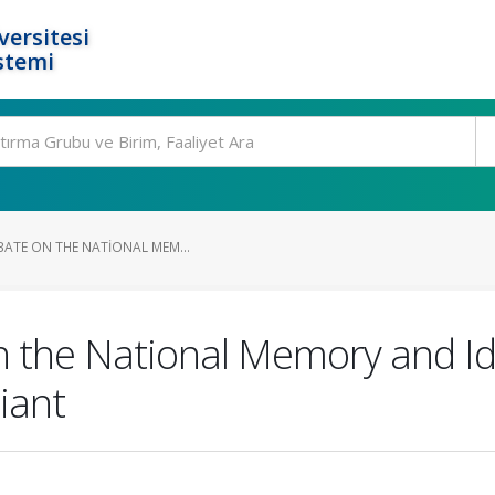
ersitesi
stemi
BATE ON THE NATIONAL MEM...
n the National Memory and Ide
iant