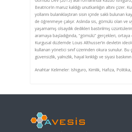
Gömülü Dev (2015) adlı romanında Kazuo Ishiguro, Sa
Beatrice’in maruz kaldığı unutkanlığın altını çizer. K
yollarını bulanıklaştıran sisin içinde saklı bulunan k
de öğrenmeye çalışır. Aslında sis, gömülü olan ve 
yaşamamış olsaydık dedikleri bastırılmış üzüntüleri
aramaya başladığında, “gömülü” gerçekleri, ortaya çık
Kurgusal düzlemde Louis Althusser’in devletin ideoloj
kullanan yönetici sınıf üzerinden okura sunulur. Bu 
güvensizlik, yalnızlık, hayal kırıklığı ve siyasi baskı
Anahtar Kelimeler: Ishiguro, Kimlik, Hafıza, Politika,