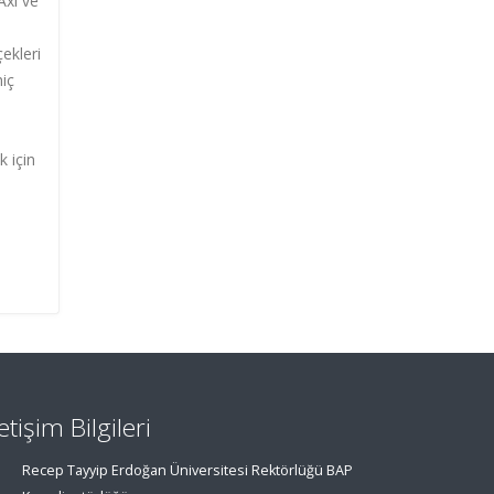
Axl ve
çekleri
hiç
k için
letişim Bilgileri
Recep Tayyip Erdoğan Üniversitesi Rektörlüğü BAP