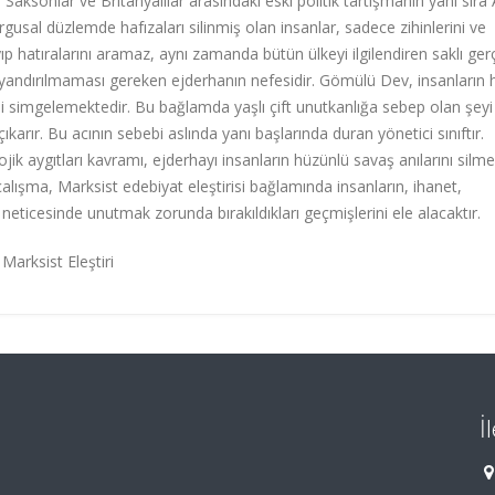
ksonlar ve Britanyalılar arasındaki eski politik tartışmanın yanı sıra 
urgusal düzlemde hafızaları silinmiş olan insanlar, sadece zihinlerini ve
ayıp hatıralarını aramaz, aynı zamanda bütün ülkeyi ilgilendiren saklı ger
uyandırılmaması gereken ejderhanın nefesidir. Gömülü Dev, insanların 
ni simgelemektedir. Bu bağlamda yaşlı çift unutkanlığa sebep olan şeyi
arır. Bu acının sebebi aslında yanı başlarında duran yönetici sınıftır.
ik aygıtları kavramı, ejderhayı insanların hüzünlü savaş anılarını silme
çalışma, Marksist edebiyat eleştirisi bağlamında insanların, ihanet,
nın neticesinde unutmak zorunda bırakıldıkları geçmişlerini ele alacaktır.
 Marksist Eleştiri
İ