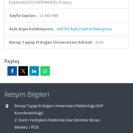
Expanded (SCI-EXPANDED), Scopus
Sayfa Sayıları:
ss.941-946
Açık Arşiv Koleksiyonu:
AVESİS Açık Erişim Koleksiyonu
Recep Tayyip Erdoğan Üniversitesi Adresli:
Evet
Paylaş
İletişim Bilgileri
Recep Tayyip Erdoğan Üniversitesi Rektörlüğü BAP
Koordinatörlüğü
Z. Derin Yerleşkesi Rektörlük İdari Birimler Binası
Merkez / RİZE