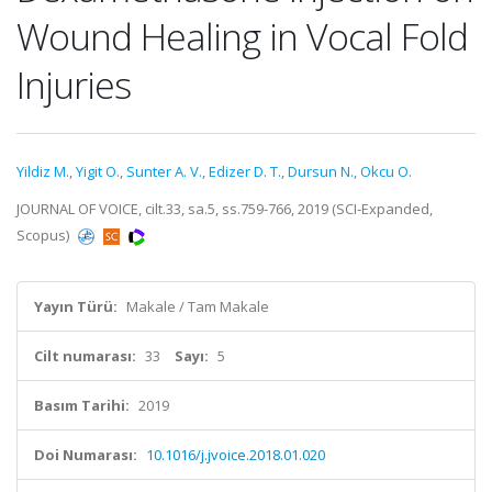
Wound Healing in Vocal Fold
Injuries
Yildiz M.
,
Yigit O.
,
Sunter A. V.
,
Edizer D. T.
,
Dursun N.
,
Okcu O.
JOURNAL OF VOICE, cilt.33, sa.5, ss.759-766, 2019 (SCI-Expanded,
Scopus)
Yayın Türü:
Makale / Tam Makale
Cilt numarası:
33
Sayı:
5
Basım Tarihi:
2019
Doi Numarası:
10.1016/j.jvoice.2018.01.020