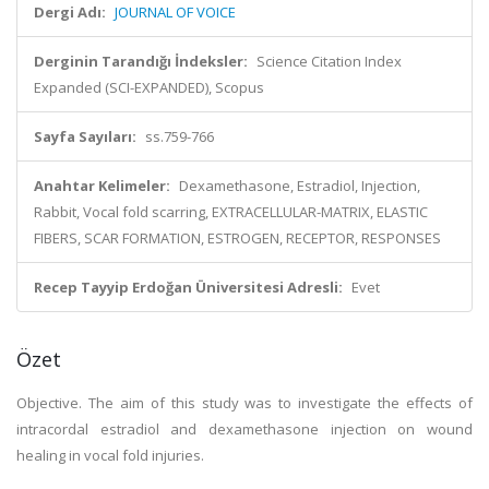
Dergi Adı:
JOURNAL OF VOICE
Derginin Tarandığı İndeksler:
Science Citation Index
Expanded (SCI-EXPANDED), Scopus
Sayfa Sayıları:
ss.759-766
Anahtar Kelimeler:
Dexamethasone, Estradiol, Injection,
Rabbit, Vocal fold scarring, EXTRACELLULAR-MATRIX, ELASTIC
FIBERS, SCAR FORMATION, ESTROGEN, RECEPTOR, RESPONSES
Recep Tayyip Erdoğan Üniversitesi Adresli:
Evet
Özet
Objective. The aim of this study was to investigate the effects of
intracordal estradiol and dexamethasone injection on wound
healing in vocal fold injuries.