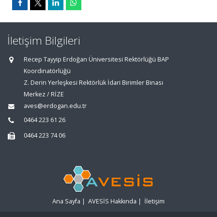
İletişim Bilgileri
Recep Tayyip Erdoğan Üniversitesi Rektörlüğü BAP
Koordinatörlüğü
Z. Derin Yerleşkesi Rektörlük İdari Birimler Binası
Merkez / RİZE
aves@erdogan.edu.tr
0464 223 61 26
0464 223 74 06
Ana Sayfa
|
AVESİS Hakkında
|
İletişim