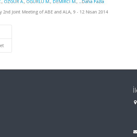
.
,
ÖZGÜR A.
,
OĞURLU M.
,
DEMİRCİ M.
,
...Daha Fazla
y 2nd Joint Meeting of ABE and ALA, 9 - 12 Nisan 2014
et
İ