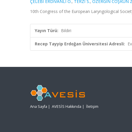
ÇELEBİ ERDİVANLI Ö.
,
TERZİ S.
,
ÖZERGİN COŞKUN Z
10th Congress of the European Laryngological Societ
Yayın Türü:
Bildiri
Recep Tayyip Erdoğan Üniversitesi Adresli:
Ev
Ana Sayfa
|
AVESİS Hakkında
|
İletişim