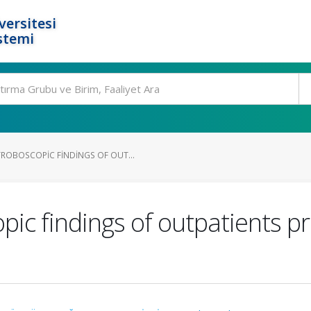
ersitesi
stemi
OBOSCOPIC FINDINGS OF OUT...
ic findings of outpatients p