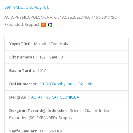
Sahin M. E.
,
OKUMUŞ H. İ.
ACTA PHYSICA POLONICA A, cilt.132, sa.3, ss.1160-1164, 2017 (SCI-
Expanded, Scopus)
Yayın Türü:
Makale / Tam Makale
Cilt numarası:
132
Sayı:
3
Basım Tarihi:
2017
Doi Numarası:
10.12693/aphyspola.132.1160
Dergi Adı:
ACTA PHYSICA POLONICA A
Derginin Tarandığı İndeksler:
Science Citation Index
Expanded (SCI-EXPANDED), Scopus
Sayfa Sayıları:
ss.1160-1164