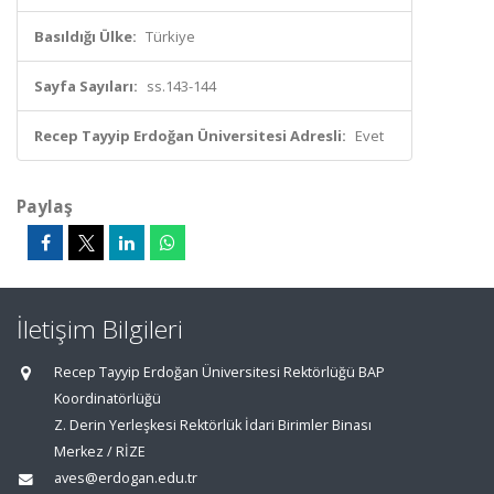
Basıldığı Ülke:
Türkiye
Sayfa Sayıları:
ss.143-144
Recep Tayyip Erdoğan Üniversitesi Adresli:
Evet
Paylaş
İletişim Bilgileri
Recep Tayyip Erdoğan Üniversitesi Rektörlüğü BAP
Koordinatörlüğü
Z. Derin Yerleşkesi Rektörlük İdari Birimler Binası
Merkez / RİZE
aves@erdogan.edu.tr