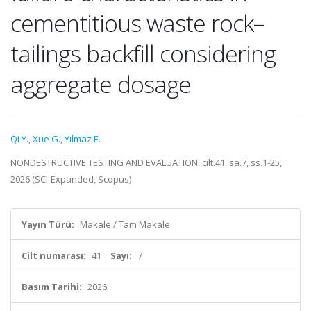
cementitious waste rock–
tailings backfill considering
aggregate dosage
Qi Y.
,
Xue G.
,
Yılmaz E.
NONDESTRUCTIVE TESTING AND EVALUATION, cilt.41, sa.7, ss.1-25,
2026 (SCI-Expanded, Scopus)
Yayın Türü:
Makale / Tam Makale
Cilt numarası:
41
Sayı:
7
Basım Tarihi:
2026