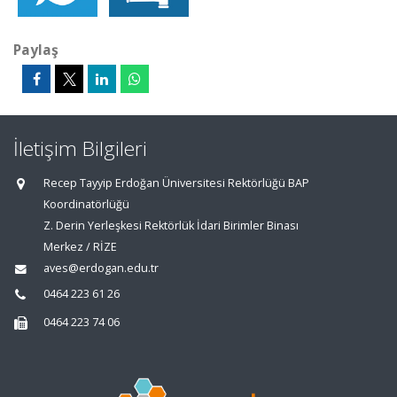
Paylaş
İletişim Bilgileri
Recep Tayyip Erdoğan Üniversitesi Rektörlüğü BAP
Koordinatörlüğü
Z. Derin Yerleşkesi Rektörlük İdari Birimler Binası
Merkez / RİZE
aves@erdogan.edu.tr
0464 223 61 26
0464 223 74 06