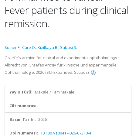
Fever patients during clinical
remission.
Sumer F.
,
Cure O.
,
Kizilkaya B.
,
Subasi S.
Graefe's archive for clinical and experimental ophthalmology =
Albrecht von Graefes Archiv fur klinische und experimentelle
Ophthalmologie, 2026 (SCI-Expanded, Scopus)
Yayın Türü:
Makale / Tam Makale
Cilt numarası:
Basım Tarihi:
2026
Doi Numarası:
10.1007/s00417-026-07310-4