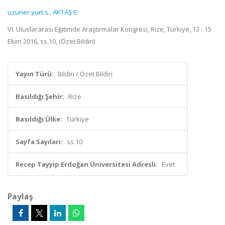
uzuner yurt s.
,
AKTAŞ E.
VI. Uluslararası Eğitimde Araştırmalar Kongresi, Rize, Türkiye, 13 - 15
Ekim 2016, ss.10, (Özet Bildiri)
Yayın Türü:
Bildiri / Özet Bildiri
Basıldığı Şehir:
Rize
Basıldığı Ülke:
Türkiye
Sayfa Sayıları:
ss.10
Recep Tayyip Erdoğan Üniversitesi Adresli:
Evet
Paylaş