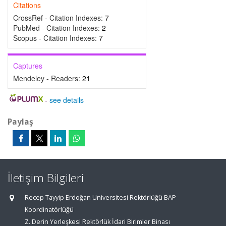
Citations
CrossRef - Citation Indexes:
7
PubMed - Citation Indexes:
2
Scopus - Citation Indexes:
7
Captures
Mendeley - Readers:
21
-
see details
Paylaş
İletişim Bilgileri
Recep Tayyip Erdoğan Üniversitesi Rektörlüğü BAP
Koordinatörlüğü
Z. Derin Yerleşkesi Rektörlük İdari Birimler Binası