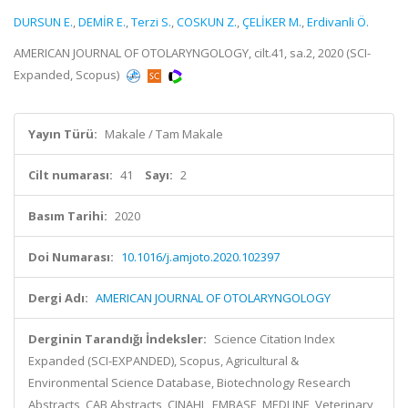
DURSUN E.
,
DEMİR E.
,
Terzi S.
,
COSKUN Z.
,
ÇELİKER M.
,
Erdivanli Ö.
AMERICAN JOURNAL OF OTOLARYNGOLOGY, cilt.41, sa.2, 2020 (SCI-
Expanded, Scopus)
Yayın Türü:
Makale / Tam Makale
Cilt numarası:
41
Sayı:
2
Basım Tarihi:
2020
Doi Numarası:
10.1016/j.amjoto.2020.102397
Dergi Adı:
AMERICAN JOURNAL OF OTOLARYNGOLOGY
Derginin Tarandığı İndeksler:
Science Citation Index
Expanded (SCI-EXPANDED), Scopus, Agricultural &
Environmental Science Database, Biotechnology Research
Abstracts, CAB Abstracts, CINAHL, EMBASE, MEDLINE, Veterinary