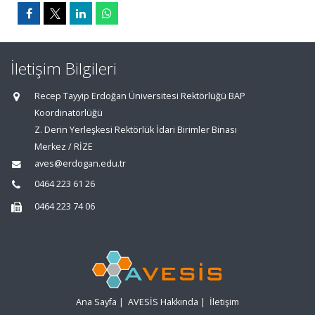
İletişim Bilgileri
Recep Tayyip Erdoğan Üniversitesi Rektörlüğü BAP
Koordinatörlüğü
Z. Derin Yerleşkesi Rektörlük İdari Birimler Binası
Merkez / RİZE
aves@erdogan.edu.tr
0464 223 61 26
0464 223 74 06
Ana Sayfa
|
AVESİS Hakkında
|
İletişim