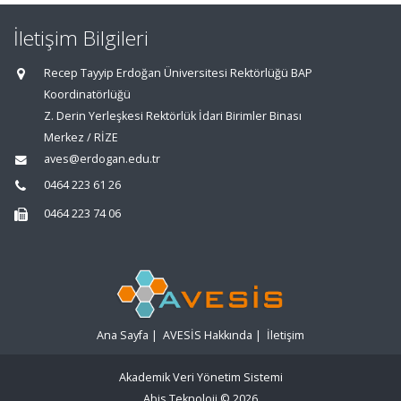
İletişim Bilgileri
Recep Tayyip Erdoğan Üniversitesi Rektörlüğü BAP
Koordinatörlüğü
Z. Derin Yerleşkesi Rektörlük İdari Birimler Binası
Merkez / RİZE
aves@erdogan.edu.tr
0464 223 61 26
0464 223 74 06
Ana Sayfa
|
AVESİS Hakkında
|
İletişim
Akademik Veri Yönetim Sistemi
Abis Teknoloji
© 2026