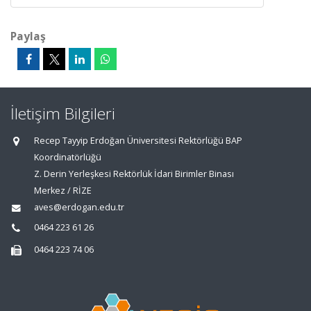
Paylaş
İletişim Bilgileri
Recep Tayyip Erdoğan Üniversitesi Rektörlüğü BAP
Koordinatörlüğü
Z. Derin Yerleşkesi Rektörlük İdari Birimler Binası
Merkez / RİZE
aves@erdogan.edu.tr
0464 223 61 26
0464 223 74 06