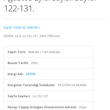
122-131.
Dal B.
,
YAZICI K.
,
BAKTIR İ.
DERİM, sa.3, ss.122-131, 2002 (TRDizin)
Yayın Türü:
Makale / Tam Makale
Basım Tarihi:
2002
Dergi Adı:
DERİM
Derginin Tarandığı İndeksler:
TR DİZİN (ULAKBİM)
Sayfa Sayıları:
ss.122-131
Recep Tayyip Erdoğan Üniversitesi Adresli:
Hayır