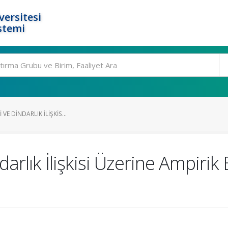
ersitesi
stemi
 VE DINDARLIK İLIŞKIS...
indarlık İlişkisi Üzerine Ampir