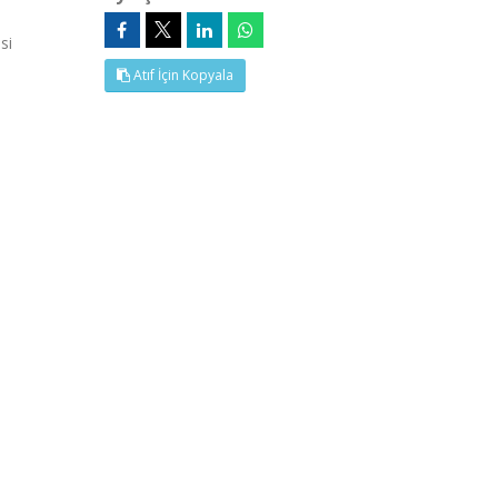
si
Atıf İçin Kopyala