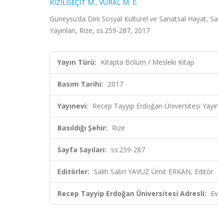
KIZILGEÇİT M.
,
VURAL M. E.
Güneysu’da Dini Sosyal Kültürel ve Sanatsal Hayat, S
Yayınları, Rize, ss.259-287, 2017
Yayın Türü:
Kitapta Bölüm / Mesleki Kitap
Basım Tarihi:
2017
Yayınevi:
Recep Tayyip Erdoğan Üniversitesi Yayın
Basıldığı Şehir:
Rize
Sayfa Sayıları:
ss.259-287
Editörler:
Salih Sabri YAVUZ Ümit ERKAN, Editör
Recep Tayyip Erdoğan Üniversitesi Adresli:
Ev