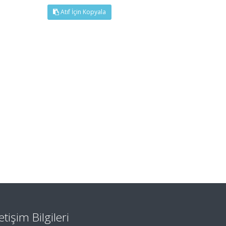
Atıf İçin Kopyala
letişim Bilgileri