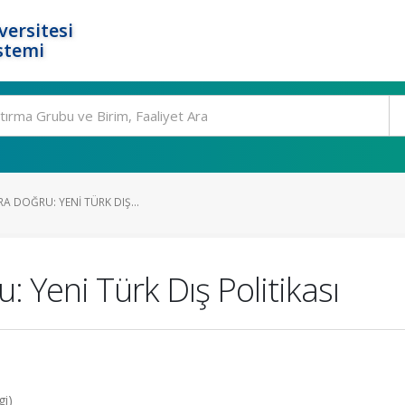
ersitesi
stemi
RA DOĞRU: YENI TÜRK DIŞ...
u: Yeni Türk Dış Politikası
gi)