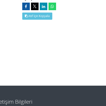
Atıf İçin Kopyala
letişim Bilgileri