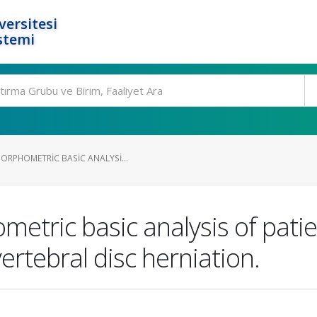
ersitesi
stemi
ORPHOMETRIC BASIC ANALYSI...
etric basic analysis of patie
ertebral disc herniation.