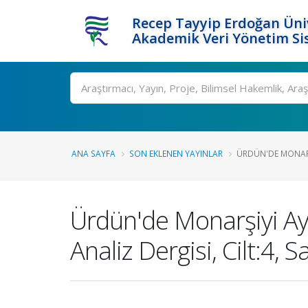
Recep Tayyip Erdoğan Üniv
Akademik Veri Yönetim Si
Ara
ANA SAYFA
SON EKLENEN YAYINLAR
ÜRDÜN'DE MONARŞ
Ürdün'de Monarşiyi A
Analiz Dergisi, Cilt:4, Sa