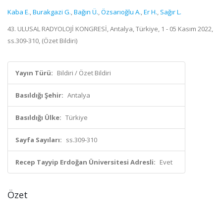
Kaba E.
,
Burakgazi G.
,
Bağın Ü.
,
Özsarıoğlu A.
,
Er H.
,
Sağır L.
43. ULUSAL RADYOLOJİ KONGRESİ, Antalya, Türkiye, 1 - 05 Kasım 2022,
ss.309-310, (Özet Bildiri)
Yayın Türü:
Bildiri / Özet Bildiri
Basıldığı Şehir:
Antalya
Basıldığı Ülke:
Türkiye
Sayfa Sayıları:
ss.309-310
Recep Tayyip Erdoğan Üniversitesi Adresli:
Evet
Özet