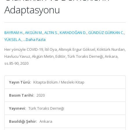
Adaptasyonu
BAYRAM H.
,
AKGÜN M.
,
ALTIN S.
,
KARADOĞAN D.
,
GÜNDÜZ GÜRKAN C.
,
YÜKSEL A.
,
...Daha Fazla
Her yönüyle COVID-19, İtil Oya, Altınışık Ergur Göksel, Köktürk Nurdan,
Havlucu Yavuz, Akgün Metin, Editör, Türk Toraks Derneği, Ankara,
ss.85-90, 2020
Yayın Türü:
Kitapta Bölüm / Mesleki Kitap
Basım Tarihi:
2020
Yayınevi:
Türk Toraks Derneği
Basıldığı Şehir:
Ankara