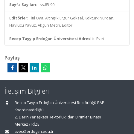
Sayfa Sayıları:
ss.85-90
Editörler:
İtil Oya, Altınışık Ergur Göksel, Köktürk Nurdan,
Havlucu Yavuz, Akgün Metin, Editör
Recep Tayyip Erdoğan Üniversitesi Adresli:
Evet
Paylaş
İletişim Bilgileri
Recep Tayyip Erdoğan Üniversitesi Rektörlüğü BAP
Koordinatörlüğü
Z. Derin Yerleşkesi Rektörlük İdari Birimler Binası
Merkez / RİZE
aves@erdogan.edu.tr