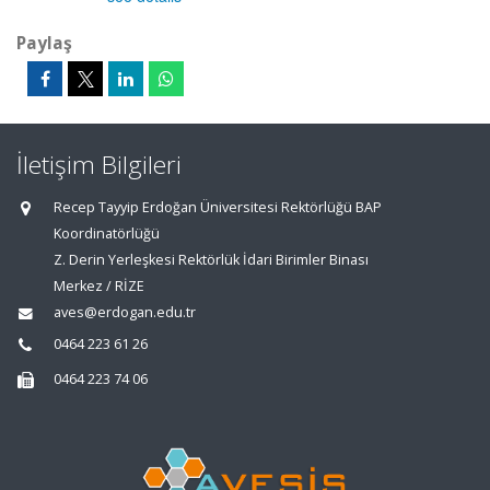
Paylaş
İletişim Bilgileri
Recep Tayyip Erdoğan Üniversitesi Rektörlüğü BAP
Koordinatörlüğü
Z. Derin Yerleşkesi Rektörlük İdari Birimler Binası
Merkez / RİZE
aves@erdogan.edu.tr
0464 223 61 26
0464 223 74 06