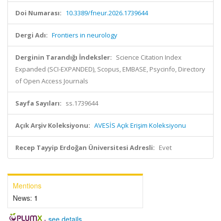
Doi Numarası:
10.3389/fneur.2026.1739644
Dergi Adı:
Frontiers in neurology
Derginin Tarandığı İndeksler:
Science Citation Index
Expanded (SCI-EXPANDED), Scopus, EMBASE, Psycinfo, Directory
of Open Access Journals
Sayfa Sayıları:
ss.1739644
Açık Arşiv Koleksiyonu:
AVESİS Açık Erişim Koleksiyonu
Recep Tayyip Erdoğan Üniversitesi Adresli:
Evet
Mentions
News:
1
-
see details