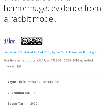
hemorrhage: evidence from
a rabbit model.
Daltaban İ. S.
,
Kanat A.
,
Gel M. S.
,
Aydin M. D.
,
Demirtas R.
,
Turğut S.
Frontiers in neurology, cilt.17, ss.1739644, 2026 (SCI-Expanded,
Scopus)
Yayın Türü:
Makale / Tam Makale
Cilt numarası:
17
Basım Tarihi:
2026