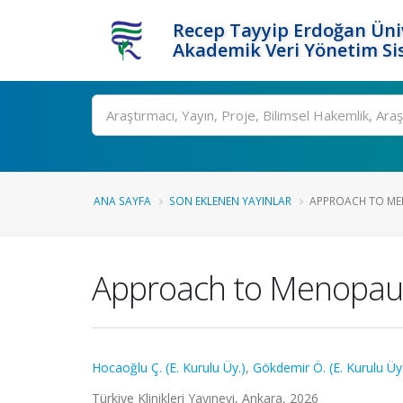
Recep Tayyip Erdoğan Üniv
Akademik Veri Yönetim Si
Ara
ANA SAYFA
SON EKLENEN YAYINLAR
APPROACH TO MEN
Approach to Menopaus
Hocaoğlu Ç. (E. Kurulu Üy.)
,
Gökdemir Ö. (E. Kurulu Üy
Türkiye Klinikleri Yayınevi, Ankara, 2026