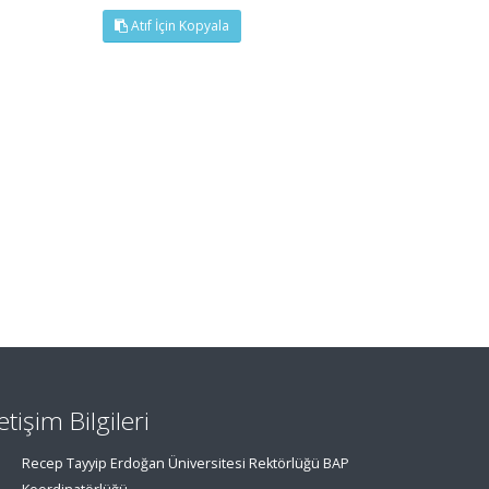
Atıf İçin Kopyala
letişim Bilgileri
Recep Tayyip Erdoğan Üniversitesi Rektörlüğü BAP