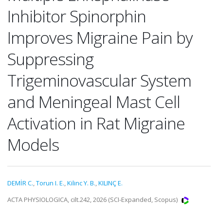
Inhibitor Spinorphin
Improves Migraine Pain by
Suppressing
Trigeminovascular System
and Meningeal Mast Cell
Activation in Rat Migraine
Models
DEMİR C.
,
Torun I. E.
,
Kilinc Y. B.
,
KILINÇ E.
ACTA PHYSIOLOGICA, cilt.242, 2026 (SCI-Expanded, Scopus)