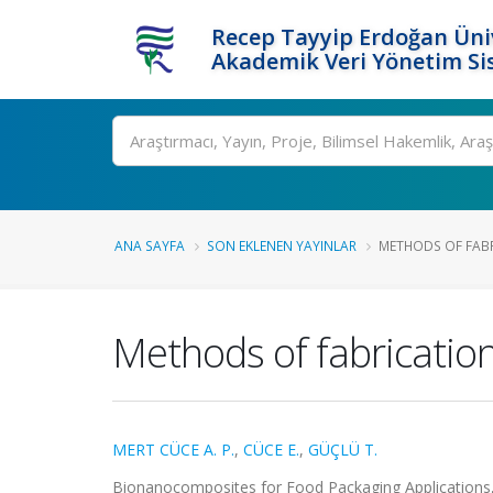
Recep Tayyip Erdoğan Üniv
Akademik Veri Yönetim Si
Ara
ANA SAYFA
SON EKLENEN YAYINLAR
METHODS OF FAB
Methods of fabricatio
MERT CÜCE A. P.
,
CÜCE E.
,
GÜÇLÜ T.
Bionanocomposites for Food Packaging Applications, 