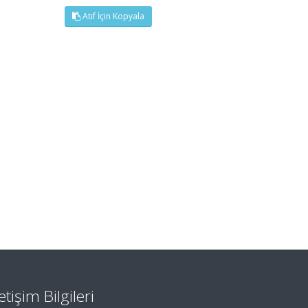
Atıf İçin Kopyala
letişim Bilgileri