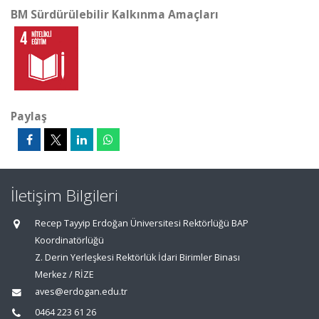
BM Sürdürülebilir Kalkınma Amaçları
Paylaş
İletişim Bilgileri
Recep Tayyip Erdoğan Üniversitesi Rektörlüğü BAP
Koordinatörlüğü
Z. Derin Yerleşkesi Rektörlük İdari Birimler Binası
Merkez / RİZE
aves@erdogan.edu.tr
0464 223 61 26