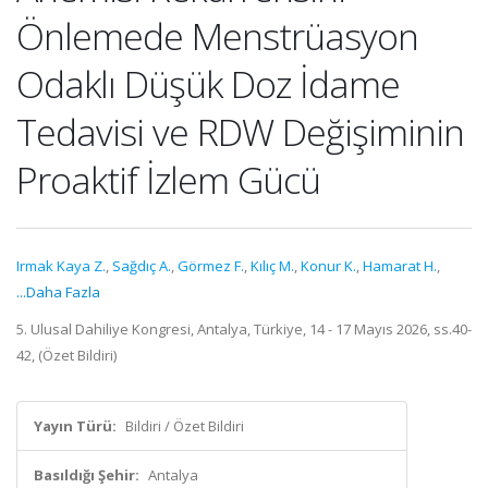
Önlemede Menstrüasyon
Odaklı Düşük Doz İdame
Tedavisi ve RDW Değişiminin
Proaktif İzlem Gücü
Irmak Kaya Z.
,
Sağdıç A.
,
Görmez F.
,
Kılıç M.
,
Konur K.
,
Hamarat H.
,
...Daha Fazla
5. Ulusal Dahiliye Kongresi, Antalya, Türkiye, 14 - 17 Mayıs 2026, ss.40-
42, (Özet Bildiri)
Yayın Türü:
Bildiri / Özet Bildiri
Basıldığı Şehir:
Antalya