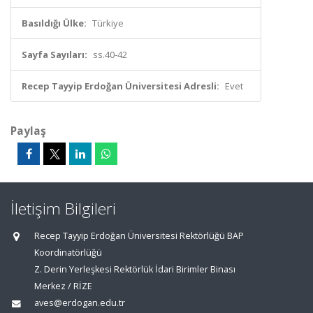
Basıldığı Ülke:
Türkiye
Sayfa Sayıları:
ss.40-42
Recep Tayyip Erdoğan Üniversitesi Adresli:
Evet
Paylaş
İletişim Bilgileri
Recep Tayyip Erdoğan Üniversitesi Rektörlüğü BAP
Koordinatörlüğü
Z. Derin Yerleşkesi Rektörlük İdari Birimler Binası
Merkez / RİZE
aves@erdogan.edu.tr