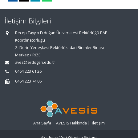
İletişim Bilgileri
Recep Tayyip Erdoğan Üniversitesi Rektörlüğü BAP
Koordinatörlüğü
Z. Derin Yerleşkesi Rektörlük İdari Birimler Binası
Merkez / RİZE
aves@erdogan.edu.tr
0464 223 61 26
0464 223 74 06
Ana Sayfa
|
AVESİS Hakkında
|
İletişim
Akademik Veri Yönetim Sistemi