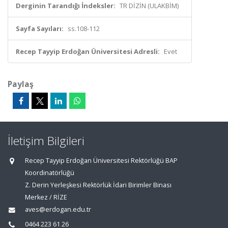
Derginin Tarandığı İndeksler:
TR DİZİN (ULAKBİM)
Sayfa Sayıları:
ss.108-112
Recep Tayyip Erdoğan Üniversitesi Adresli:
Evet
Paylaş
İletişim Bilgileri
Recep Tayyip Erdoğan Üniversitesi Rektörlüğü BAP
Koordinatörlüğü
Z. Derin Yerleşkesi Rektörlük İdari Birimler Binası
Merkez / RİZE
aves@erdogan.edu.tr
0464 223 61 26