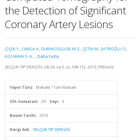
the Detection of Significant
Coronary Artery Lesions
ÇİÇEK Y.
,
CANGA A.
,
DURAKOGLUGIL M. E.
,
ÇETİN M.
,
ŞATIROĞLU Ö.
,
KOCAMAN S. A.
,
...Daha Fazla
SELÇUK TIP DERGİSİ, cilt.29, sa.3, ss.108-112, 2013 (TRDizin)
Yayın Türü:
Makale / Tam Makale
Cilt numarası:
29
Sayı:
3
Basım Tarihi:
2013
Dergi Adı:
SELÇUK TIP DERGİSİ