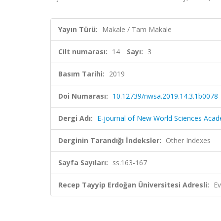
Yayın Türü:
Makale / Tam Makale
Cilt numarası:
14
Sayı:
3
Basım Tarihi:
2019
Doi Numarası:
10.12739/nwsa.2019.14.3.1b0078
Dergi Adı:
E-journal of New World Sciences Aca
Derginin Tarandığı İndeksler:
Other Indexes
Sayfa Sayıları:
ss.163-167
Recep Tayyip Erdoğan Üniversitesi Adresli:
Ev